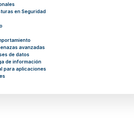
ionales
sturas en Seguridad
o
mportamiento
menazas avanzadas
ses de datos
ga de información
l para aplicaciones
es