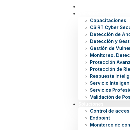
Inicio
Servicios
Capacitaciones
CSIRT Cyber Secu
Detección de An
Detección y Gest
Gestión de Vulne
Monitoreo, Detec
Protección Avan
Protección de Rie
Respuesta Inteli
Servicio Intelige
Servicios Profes
Validación de Po
Soluciones
Control de acces
Endpoint
Monitoreo de co