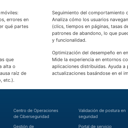
 móviles:
Seguimiento del comportamiento de
s, errores en
Analiza cómo los usuarios navegan 
er qué partes
(clics, tiempos en páginas, tasas 
patrones de abandono, lo que pued
y funcionalidad.
Optimización del desempeño en ent
ías que
Mide la experiencia en entornos c
a alta o
aplicaciones distribuidas. Ayuda a 
causa raíz de
actualizaciones basándose en el imp
 etc.).
Centro de Operaciones
Validación de postura en
de Ciberseguridad
seguridad
Gestión de
Portal de servicio