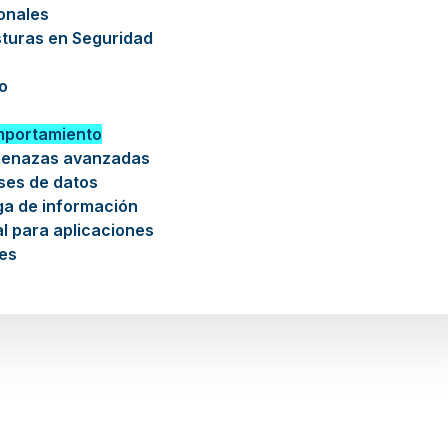
ionales
sturas en Seguridad
o
mportamiento
menazas avanzadas
ses de datos
ga de información
l para aplicaciones
es