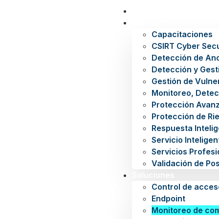
Inicio
Servicios
Capacitaciones
CSIRT Cyber Secu
Detección de An
Detección y Gest
Gestión de Vulne
Monitoreo, Detec
Protección Avan
Protección de Rie
Respuesta Inteli
Servicio Intelige
Servicios Profes
Validación de Po
Soluciones
Control de acces
Endpoint
Monitoreo de co