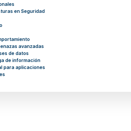
ionales
sturas en Seguridad
o
mportamiento
menazas avanzadas
ses de datos
ga de información
l para aplicaciones
es