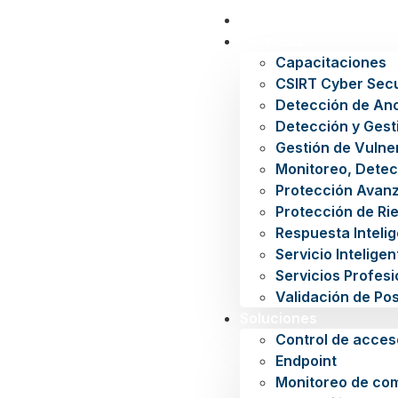
Inicio
Servicios
Capacitaciones
CSIRT Cyber Secu
Detección de An
Detección y Gest
Gestión de Vulne
Monitoreo, Detec
Protección Avan
Protección de Rie
Respuesta Inteli
Servicio Intelige
Servicios Profes
Validación de Po
Soluciones
Control de acces
Endpoint
Monitoreo de co