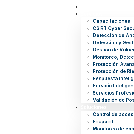
Inicio
Servicios
Capacitaciones
CSIRT Cyber Secu
Detección de An
Detección y Gest
Gestión de Vulne
Monitoreo, Detec
Protección Avan
Protección de Rie
Respuesta Inteli
Servicio Intelige
Servicios Profes
Validación de Po
Soluciones
Control de acces
Endpoint
Monitoreo de co